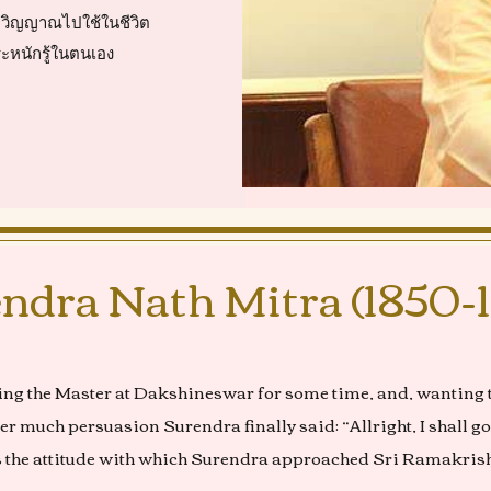
ตวิญญาณไปใช้ในชีวิต
ะหนักรู้ในตนเอง
ndra Nath Mitra (1850-
ing the Master at Dakshineswar for some time, and, wanting 
r much persuasion Surendra finally said: “Allright, I shall go. 
 was the attitude with which Surendra approached Sri Ramakris