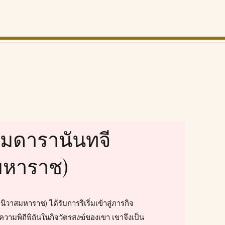
โมดารานันทจี
สมหาราช)
ิวาสมหาราช) ได้รับการริเริ่มเข้าสู่ภารกิจ
ยความพิถีพิถันในกิจวัตรสงฆ์ของเขา เขาจึงเป็น