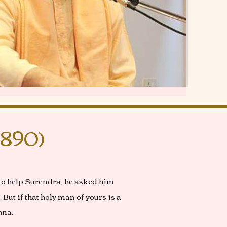
1890)
to help Surendra, he asked him
But if that holy man of yours is a
hna.