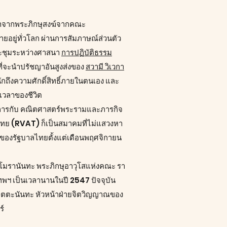
ะนำจากพระภิกษุสงฆ์จากคณะ
อยู่ทั่วโลก ผ่านการสัมภาษณ์ส่วนตัว
ะชุมระหว่างศาสนา
การปฏิบัติธรรม
ี่จะนำปรัชญาอันสูงส่งของ
สวามี วิเวกา
หนักถึงความศักดิ์สิทธิ์ภายในตนเอง และ
เวลาของชีวิต
ทางการกับ คณิตศาสตร์พระรามและภารกิจ
ทย (RVAT) ก็เป็นสมาคมที่ไม่แสวงหา
องรัฐบาลไทยตั้งแต่เดือนพฤศจิกายน
โมรานันทะ พระภิกษุอาวุโสแห่งคณะ รา
งเทพฯ เป็นเวลานานในปี 2547 ปัจจุบัน
จิตตะนันทะ หัวหน้าฝ่ายจิตวิญญาณของ
ร์