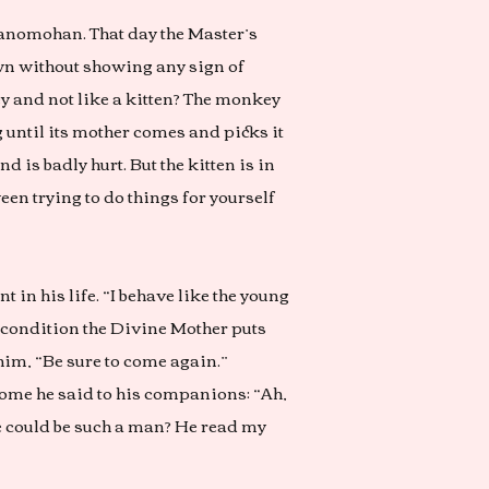
anomohan. That day the Master’s
own without showing any sign of
 and not like a kitten? The monkey
g until its mother comes and picks it
d is badly hurt. But the kitten is in
een trying to do things for yourself
n his life. “I behave like the young
ny condition the Divine Mother puts
 him, “Be sure to come again.”
ome he said to his companions: “Ah,
re could be such a man? He read my