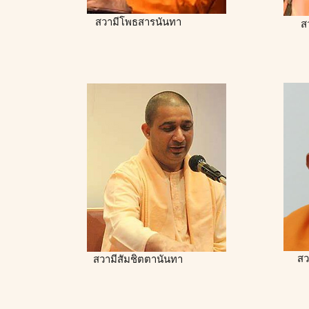
สวามีโพธสารนันทา
ส
สว
สวามีสัมชิตตานันทา