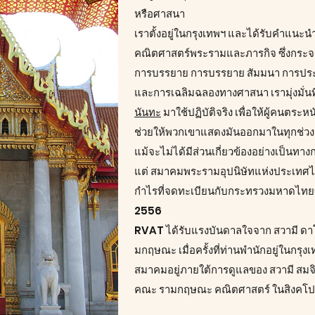
หรือศาสนา
เราตั้งอยู่ในกรุงเทพฯ และได้รับคำแน
คณิตศาสตร์พระรามและภารกิจ ซึ่งกระจาย
การบรรยาย การบรรยาย สัมมนา การปร
และการเฉลิมฉลองทางศาสนา เรามุ่งมั่นท
นันทะ
มาใช้ปฏิบัติจริง เพื่อให้ผู้คนตระ
ช่วยให้พวกเขาแสดงมันออกมาในทุกช่วง
แม้จะไม่ได้มีส่วนเกี่ยวข้องอย่างเป็น
แต่ สมาคมพระรามอุปนิษัทแห่งประเทศไ
กำไรที่จดทะเบียนกับกระทรวงมหาดไทยข
2556
RVAT ได้รับแรงบันดาลใจจาก สวามี ดา
มกฤษณะ เมื่อครั้งที่ท่านพำนักอยู่ในกรุ
สมาคมอยู่ภายใต้การดูแลของ สวามี สม
คณะ รามกฤษณะ คณิตศาสตร์ ในสิงคโป